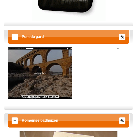
Pont du gard
Y
Romeinse badhuizen