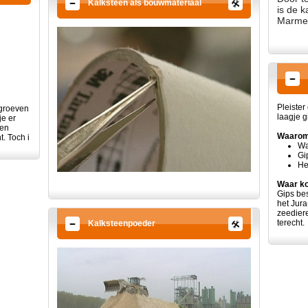
Kalksteen als bouwmateriaal
is de 
Marmer
Pleister
 groeven
laagje g
je er
den
Waarom
. Toch i
Wa
Gi
He
Waar ko
Gips bes
het Jura
zeedier
terecht.
Kalksteenpoeder