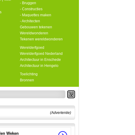
- Bruggen
- Constructies
s
- Maquettes maken
- Architecten
Gebouwen tekenen
Wereldwonderen
Tekenen wereldwonderen
Werelderfgoed
Werelderfgoed Nederland
Architectuur in Enschede
Architectuur in Hengelo
Toelichting
Bronnen
(Advertentie)
en Weken