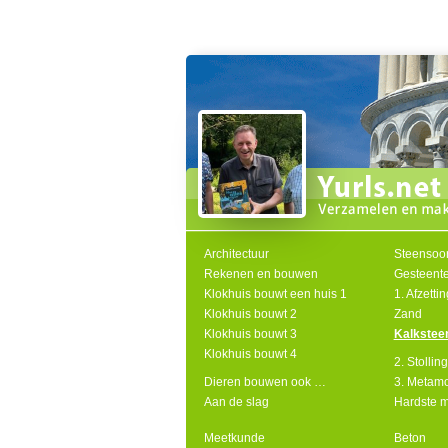
Architectuur
Steensoo
Rekenen en bouwen
Gesteente
Klokhuis bouwt een huis 1
1. Afzett
Klokhuis bouwt 2
Zand
Klokhuis bouwt 3
Kalkstee
Klokhuis bouwt 4
2. Stolli
Dieren bouwen ook …
3. Metamo
Aan de slag
Hardste m
Meetkunde
Beton