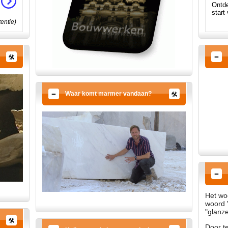
Ontde
start
tentie)
Waar komt marmer vandaan?
Het wo
woord 
"glanz
Door t