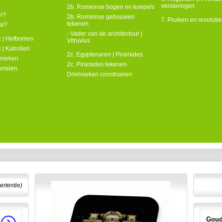
versieringen
2b. Romeinse bogen en koepels
er?
2b. Romeinse gebouwen
7. Pruiken en revolutie
tekenen
al?
- Vader van de architectuur |
k | Hefbomen
Vitruvius
 | Katrollen
2c. Egyptenaren | Piramides
nieken
2c. Piramides tekenen
rialen
Driehoeken construeren
ertentie)
Goud