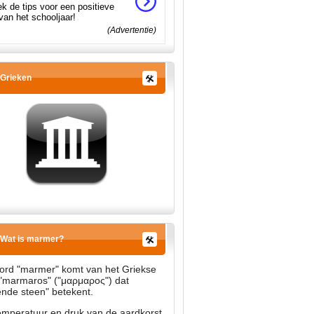
k de tips voor een positieve
 van het schooljaar!
(Advertentie)
Grieken
Wat is marmer?
ord "marmer" komt van het Griekse
"marmaros" ("μαρμαρος") dat
ende steen" betekent.
emperatuur en druk van de aardkorst