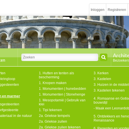
Inloggen
Registreren
Archit
Bezoekers
rten
1. Hutten en tenten als
3. Kerken
bescherming
kringloop
3. Kastelen
1. Knopen maken
inggesteenten
3. Huizen in de midd
1. Monumenten | hunebedden
3. Kastelen tekenen
1. Monumenten | Stonehenge
n en marmer
4. Romaanse en Gotis
1. Mesopotamië | Gebruik van
bouwstijl
ngsgesteenten
klei
- Maak een Leonardo
rfgesteente
1. Tipi tekenen
ateriaal in de natuur
2a. Griekse tempels
5. Ontdekkers en herv
Renaissance
2a. Griekse zuilen
2a. Griekse zuilen tekenen
6. Regenten en vorsten