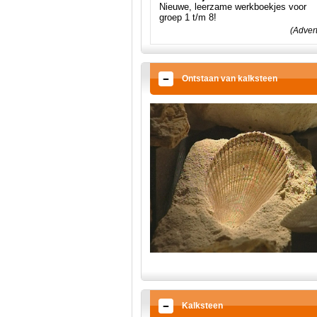
Nieuwe, leerzame werkboekjes voor
groep 1 t/m 8!
(Adver
Ontstaan van kalksteen
Kalksteen