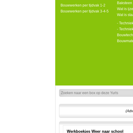
Baksteen
Bouwwerken per tijdvak 1-2
Wat is ijz
Bouwwerken per tijdvak 3-4-5
Wat is sta
- Technie
- Techniek
Bouwtech
Bouwmate
(Adv
Werkboekjes Weer naar school