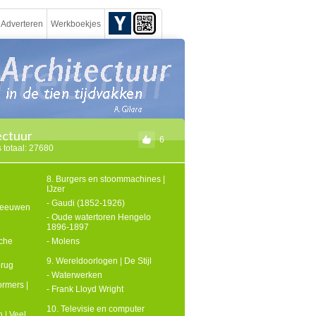
Adverteren
Werkboekjes
ectuur
6
 totaal: 27680
8. Burgers en stoommachines |
IJzer
- Gaudi (1852-1926)
eleeuwen
- Oude watertoren Hengelo
1896-1897
che
- Molens
9. Wereldoorlogen | De Stijl
brug
- Waterwerken
ormers |
- Frank Lloyd Wright
10. Televisie en computer
 | Veel