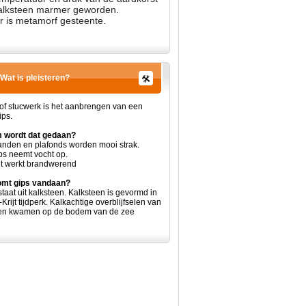
kalksteen marmer geworden.
 is metamorf gesteente.
Wat is pleisteren?
 of stucwerk is het aanbrengen van een
ips.
 wordt dat gedaan?
nden en plafonds worden mooi strak.
ps neemt vocht op.
t werkt brandwerend
mt gips vandaan?
taat uit kalksteen. Kalksteen is gevormd in
-Krijt tijdperk. Kalkachtige overblijfselen van
en kwamen op de bodem van de zee