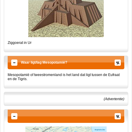
Ziggoerat in Ur
Waar ligt/lag Mesopotamië?
Mesopotamië of tweestromenland is het land dat ligt tussen de Eufraat
en de Tigris.
(Advertentie)